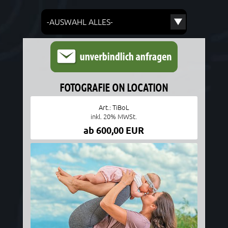
W
ä
h
l
e
e
i
n
FOTOGRAFIE ON LOCATION
e
K
Art.: TiBoL
a
inkl. 20% MWSt.
t
e
ab 600,00 EUR
g
o
r
i
e
: