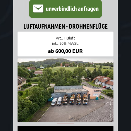
LUFTAUFNAHMEN - DROHNENFLÜGE
Art.: TiBluft
inkl. 20% MWSt.
ab 600,00 EUR