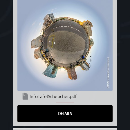
InfoTafelScheucher.pdf
DETAILS