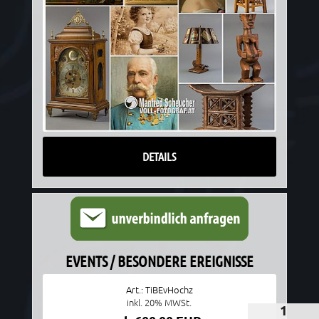
DETAILS
EVENTS / BESONDERE EREIGNISSE
Art.: TiBEvHochz
inkl. 20% MWSt.
1