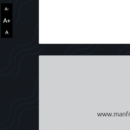
A-
A+
A
Informationen über Manfred Scheuche
www.manfr