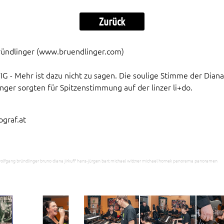
Zurück
ründlinger (
www.bruendlinger.com
)
 Mehr ist dazu nicht zu sagen. Die soulige Stimme der Diana 
ger sorgten für Spitzenstimmung auf der linzer li+do.
graf.at
nz wolfgang bründlinger bruno diana jirkuff hans-jürgen bart michael wittner michael hornek panorama panoramen