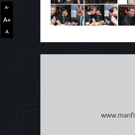
A-
A+
A
Informationen über Manfred Scheuche
www.manfr