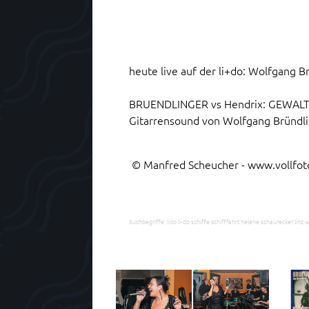
heute live auf der li+do: Wolfgang B
BRUENDLINGER vs Hendrix: GEWALTIG -
Gitarrensound von Wolfgang Bründlin
© Manfred Scheucher -
www.vollfoto
Suchbegriffe: lido li-do schiffe schifffahrt helene schaurecker li