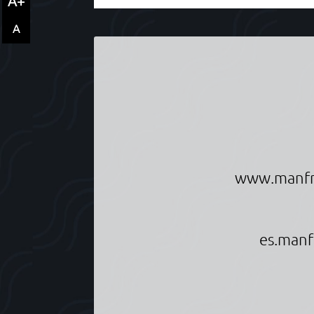
A+
A
Informationen über Manfred Scheuche
www.manfr
es.manf