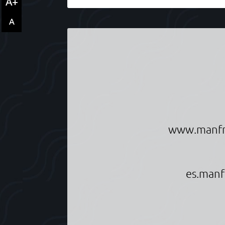
A+
A
Informationen über Manfred Scheuche
www.manfr
es.manf