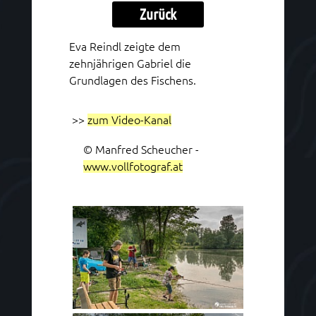
Zurück
Eva Reindl zeigte dem
zehnjährigen Gabriel die
Grundlagen des Fischens.
>>
zum Video-Kanal
© Manfred Scheucher -
www.vollfotograf.at
Vorschaubild konnte nicht geladen
werden.
Möglicherweise blockiert durch
Browser- oder Virenschutz.